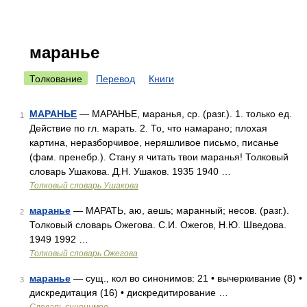
маранье
Толкование
Перевод
Книги
МАРАНЬЕ
— МАРАНЬЕ, маранья, ср. (разг.). 1. только ед.
1
Действие по гл. марать. 2. То, что намарано; плохая
картина, неразборчивое, неряшливое письмо, писанье
(фам. пренебр.). Стану я читать твои маранья! Толковый
словарь Ушакова. Д.Н. Ушаков. 1935 1940 …
Толковый словарь Ушакова
маранье
— МАРАТЬ, аю, аешь; маранный; несов. (разг.).
2
Толковый словарь Ожегова. С.И. Ожегов, Н.Ю. Шведова.
1949 1992 …
Толковый словарь Ожегова
маранье
— сущ., кол во синонимов: 21 • вычеркивание (8) •
3
дискредитация (16) • дискредитирование …