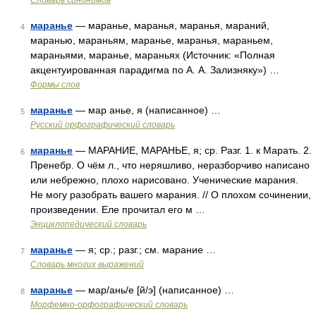
Словарь синонимов
маранье
— маранье, маранья, маранья, мараний,
4
маранью, мараньям, маранье, маранья, мараньем,
мараньями, маранье, мараньях (Источник: «Полная
акцентуированная парадигма по А. А. Зализняку») …
Формы слов
маранье
— мар анье, я (написанное) …
5
Русский орфографический словарь
маранье
— МАРАНИЕ, МАРАНЬЕ, я; ср. Разг. 1. к Марать. 2.
6
Пренебр. О чём л., что неряшливо, неразборчиво написано
или небрежно, плохо нарисовано. Ученические марания.
Не могу разобрать вашего марания. // О плохом сочинении,
произведении. Еле прочитал его м …
Энциклопедический словарь
маранье
— я; ср.; разг.; см. марание …
7
Словарь многих выражений
маранье
— мар/ань/е [й/э] (написанное) …
8
Морфемно-орфографический словарь