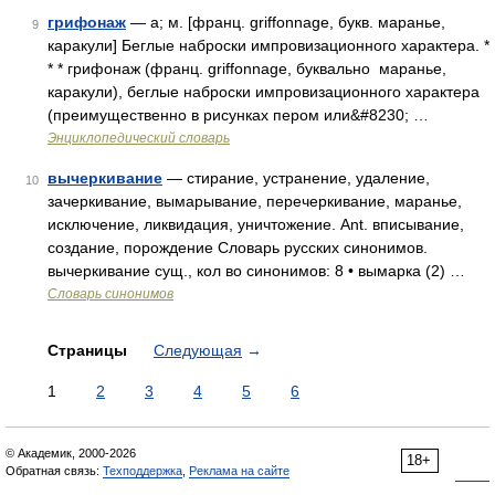
грифонаж
— а; м. [франц. griffonnage, букв. маранье,
9
каракули] Беглые наброски импровизационного характера. *
* * грифонаж (франц. griffonnage, буквально маранье,
каракули), беглые наброски импровизационного характера
(преимущественно в рисунках пером или&#8230; …
Энциклопедический словарь
вычеркивание
— стирание, устранение, удаление,
10
зачеркивание, вымарывание, перечеркивание, маранье,
исключение, ликвидация, уничтожение. Ant. вписывание,
создание, порождение Словарь русских синонимов.
вычеркивание сущ., кол во синонимов: 8 • вымарка (2) …
Словарь синонимов
Страницы
Следующая
→
1
2
3
4
5
6
© Академик, 2000-2026
18+
Обратная связь:
Техподдержка
,
Реклама на сайте